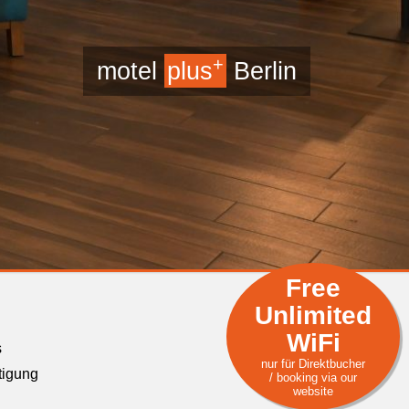
+
motel
plus
Berlin
Free
Unlimited
WiFi
s
nur für Direktbucher
tigung
/ booking via our
website