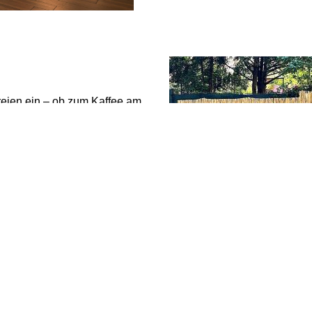
reien ein – ob zum Kaffee am
reich zu jeder Tageszeit
rühstück oder einem Glas
üssen.